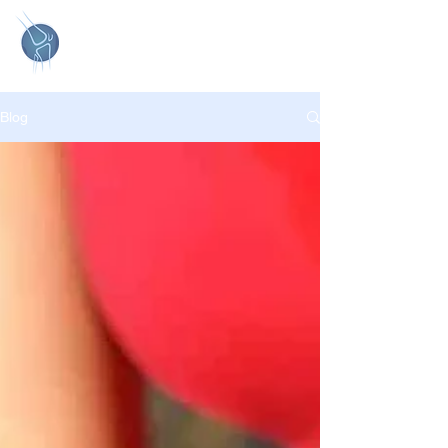
Cirurgia de Joelho e
Trauma do Esporte
Blog